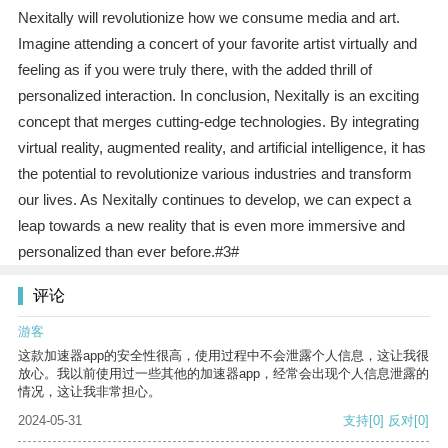
Nexitally will revolutionize how we consume media and art.
Imagine attending a concert of your favorite artist virtually and
feeling as if you were truly there, with the added thrill of
personalized interaction. In conclusion, Nexitally is an exciting
concept that merges cutting-edge technologies. By integrating
virtual reality, augmented reality, and artificial intelligence, it has
the potential to revolutionize various industries and transform
our lives. As Nexitally continues to develop, we can expect a
leap towards a new reality that is even more immersive and
personalized than ever before.#3#
评论
游客
这款加速器app的安全性很高，使用过程中不会泄露个人信息，这让我很
放心。我以前使用过一些其他的加速器app，经常会出现个人信息泄露的
情况，这让我非常担心。
2024-05-31
支持
[0]
反对
[0]