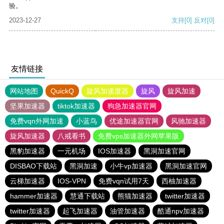
验。
2023-12-27
支持
[0]
反对
[0]
友情链接
网站地图
QuickQ
旋风加速度器
旋风
旋风加速
坚果加速器
tiktok加速器
狗急加速器官网
免费vqn外网加速
小蓝鸟
优途加速器官网
风驰加速器
旋风加速器
八戒看书
免费vps加速器外网苹果版
黑豹加速器
一元机场
IOS加速器
黑洞加速官网
DISBAO下载站
黑洞加速
小牛vp加速器
黑洞加速官网
云梯加速器
IOS-VPN
免费vqn试用7天
西柚加速器
hammer加速器
慧通下载站
熊猫加速器
twitter加速器
twitter加速器
起飞加速器
油管加速器
酷通npv加速器